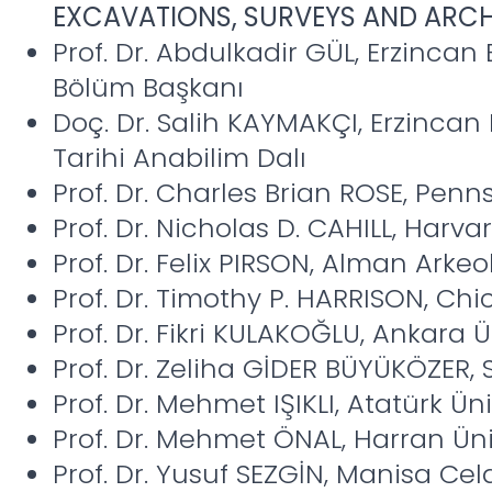
EXCAVATIONS, SURVEYS AND ARC
Prof. Dr. Abdulkadir GÜL, Erzincan B
Bölüm Başkanı
Doç. Dr. Salih KAYMAKÇI, Erzincan B
Tarihi Anabilim Dalı
Prof. Dr. Charles Brian ROSE, Penn
Prof. Dr. Nicholas D. CAHILL, Harva
Prof. Dr. Felix PIRSON, Alman Arkeo
Prof. Dr. Timothy P. HARRISON, Chi
Prof. Dr. Fikri KULAKOĞLU, Ankara Ü
Prof. Dr. Zeliha GİDER BÜYÜKÖZER, 
Prof. Dr. Mehmet IŞIKLI, Atatürk Üni
Prof. Dr. Mehmet ÖNAL, Harran Üni
Prof. Dr. Yusuf SEZGİN, Manisa Cel