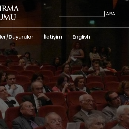
ARA
ler/Duyurular
İletişim
English